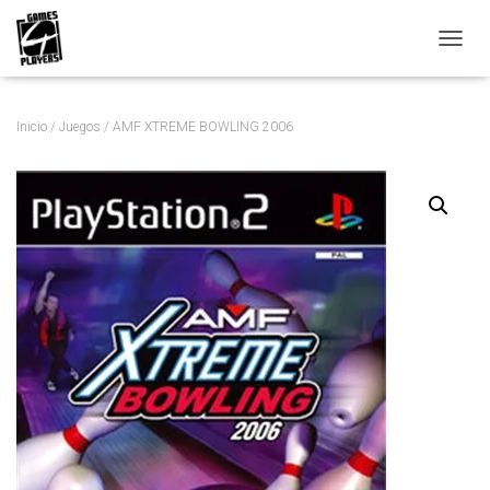
C
A
M
B
Inicio
/
Juegos
/ AMF XTREME BOWLING 2006
I
A
R
M
O
D
O
D
E
N
A
V
E
G
A
C
I