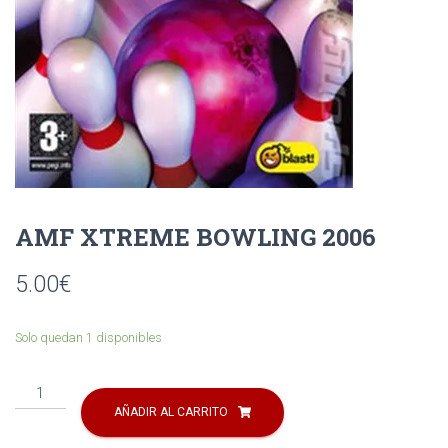
Ó
N
AMF XTREME BOWLING 2006
5.00
€
Solo quedan 1 disponibles
AMF
XTREME
AÑADIR AL CARRITO
BOWLING