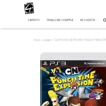
CARRITO
FINALIZAR COMPRA
MI CUENTA
Inicio
/
Juegos
/ CARTOON NETWORK PUNCH TIME EXP