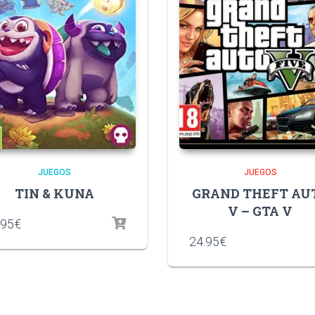
JUEGOS
JUEGOS
TIN & KUNA
GRAND THEFT AU
V – GTA V
.95
€
24.95
€