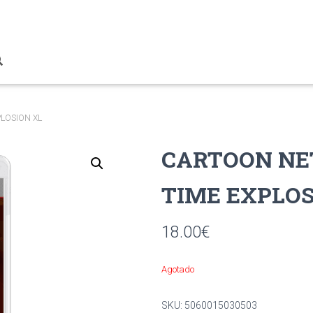
LOSION XL
CARTOON N
TIME EXPLOS
18.00
€
Agotado
SKU:
5060015030503