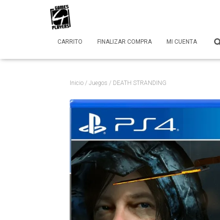
CARRITO
FINALIZAR COMPRA
MI CUENTA
Inicio
/
Juegos
/ DEATH STRANDING