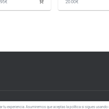
.95
€
20.00
€
 tu experiencia. Asumiremos que aceptas la política si sigues usando es