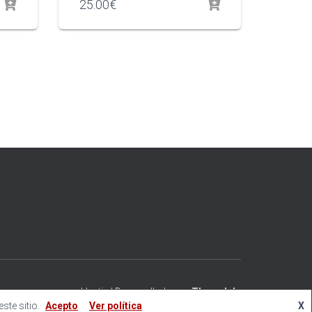
25.00
€
Hestia | Desarrollado por
ThemeIsle
te sitio.
Acepto
Ver política
X