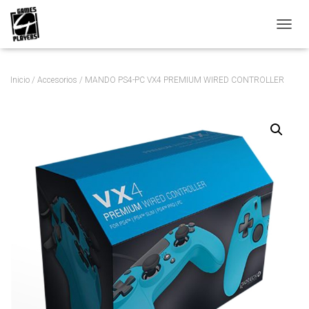
C
A
M
B
Inicio
/
Accesorios
/ MANDO PS4-PC VX4 PREMIUM WIRED CONTROLLER
I
A
R
M
O
D
O
D
E
N
A
V
E
G
A
C
I