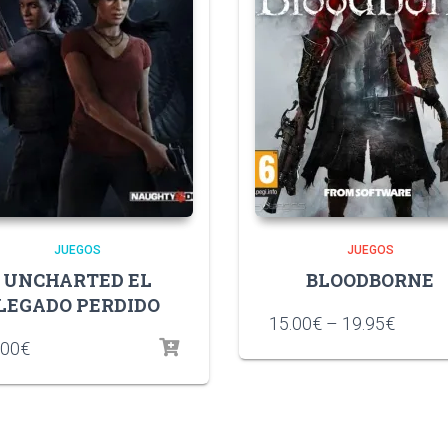
JUEGOS
JUEGOS
UNCHARTED EL
BLOODBORNE
LEGADO PERDIDO
15.00
€
–
19.95
€
.00
€