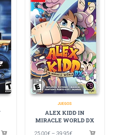
JUEGOS
7
ALEX KIDD IN
MIRACLE WORLD DX
25.00
€
–
39.95
€