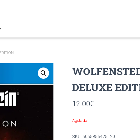
EDITION
WOLFENSTEI
DELUXE EDIT
12.00
€
Agotado
SKU:
5055856425120