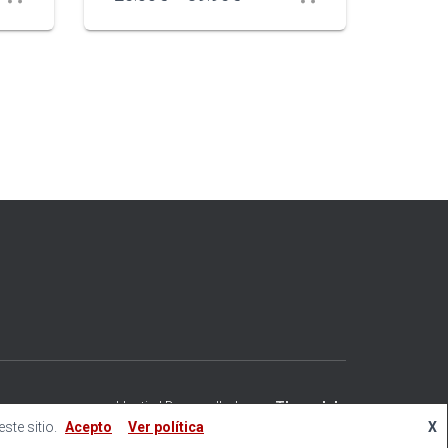
Hestia | Desarrollado por
ThemeIsle
te sitio.
Acepto
Ver política
X