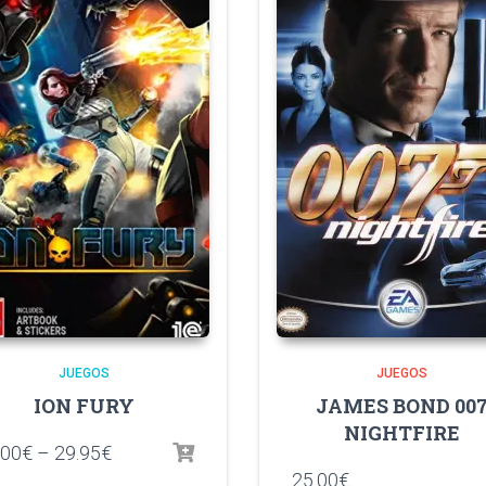
JUEGOS
JUEGOS
ION FURY
JAMES BOND 00
NIGHTFIRE
.00
€
–
29.95
€
25.00
€