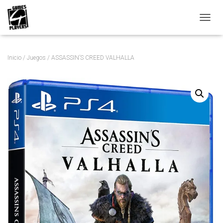
C
A
M
B
Inicio
/
Juegos
/ ASSASSIN’S CREED VALHALLA
I
A
R
M
O
D
O
D
E
N
A
V
E
G
A
C
I