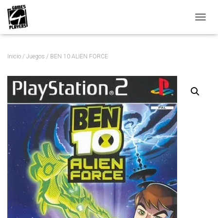
C
A
M
B
Inicio
/
Juegos
/ BEN 10 ALIEN FORCE
I
A
R
M
O
D
O
D
E
N
A
V
E
G
A
C
I