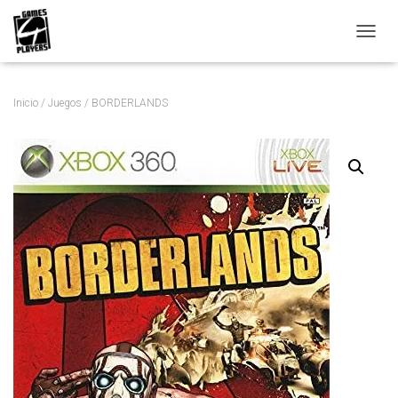
C
A
M
B
Inicio
/
Juegos
/ BORDERLANDS
I
A
R
M
O
D
O
D
E
N
A
V
E
G
A
C
I