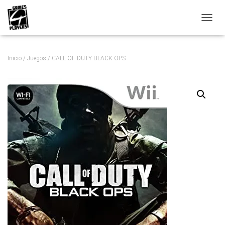
C
A
M
B
Inicio
/
Juegos
/ CALL OF DUTY BLACK OPS
I
A
R
M
O
D
O
D
E
N
A
V
E
G
A
C
I