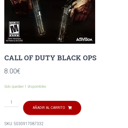
Ó
N
CALL OF DUTY BLACK OPS
8.00
€
Solo quedan 1 disponibles
CALL
OF
AÑADIR AL CARRITO
DUTY
BLACK
SKU:
5030917087332
OPS