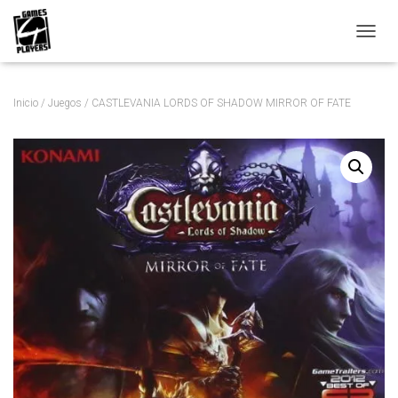
C
A
M
B
Inicio
/
Juegos
/ CASTLEVANIA LORDS OF SHADOW MIRROR OF FATE
I
A
R
M
O
D
O
D
E
N
A
V
E
G
A
C
I