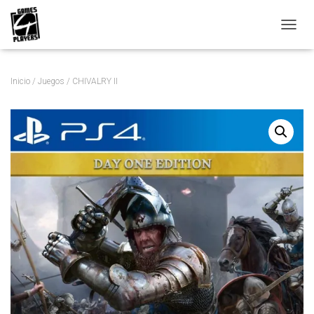
C
A
M
B
Inicio
/
Juegos
/ CHIVALRY II
I
A
R
M
O
D
O
D
E
N
A
V
E
G
A
C
I