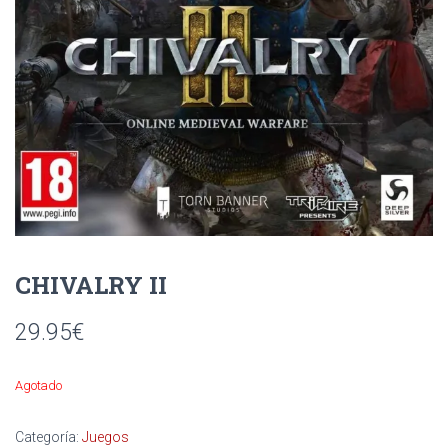
Ó
N
CHIVALRY II
29.95
€
Agotado
Categoría:
Juegos