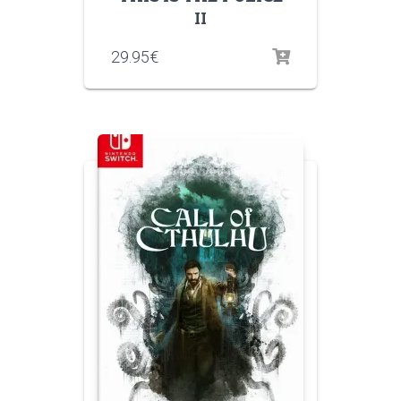
II
29.95
€