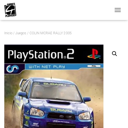
C
A
M
B
Inicio
/
Juegos
/ COLIN MCRAE RALLY 2005
I
A
R
M
O
D
O
D
E
N
A
V
E
G
A
C
I