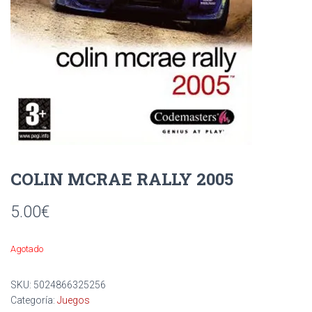
Ó
N
COLIN MCRAE RALLY 2005
5.00
€
Agotado
SKU:
5024866325256
Categoría:
Juegos