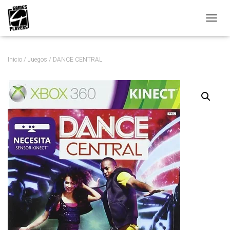
C
A
M
B
Inicio
/
Juegos
/ DANCE CENTRAL
I
A
R
M
O
D
O
D
E
N
A
V
E
G
A
C
I