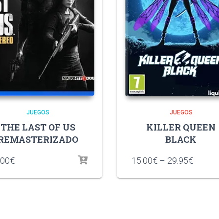
JUEGOS
JUEGOS
THE LAST OF US
KILLER QUEEN
REMASTERIZADO
BLACK
.00
€
15.00
€
–
29.95
€