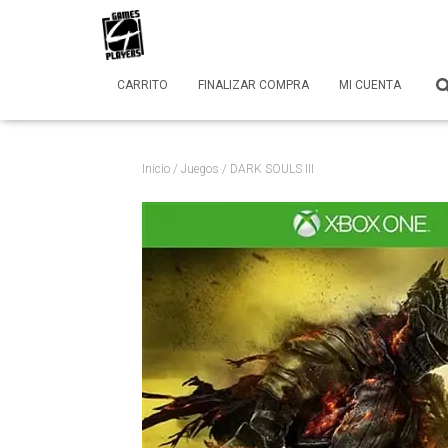
CARRITO
FINALIZAR COMPRA
MI CUENTA
Inicio
/
Juegos
/ DARK SOULS III