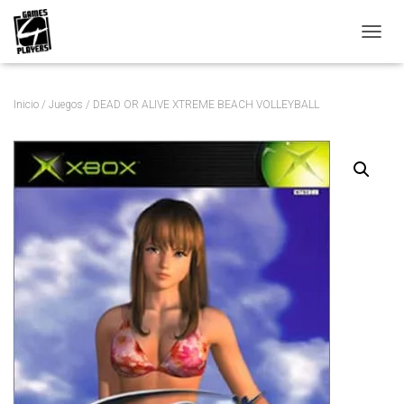
C
A
M
B
Inicio
/
Juegos
/ DEAD OR ALIVE XTREME BEACH VOLLEYBALL
I
A
R
M
O
D
O
D
E
N
A
V
E
G
A
C
I