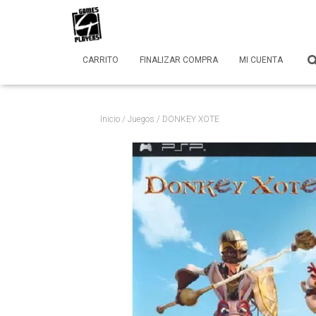
CARRITO
FINALIZAR COMPRA
MI CUENTA
Inicio
/
Juegos
/ DONKEY XOTE