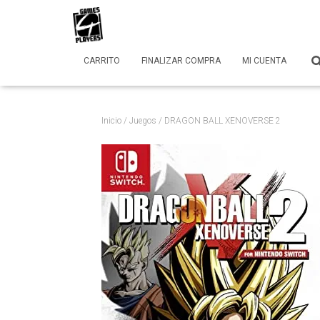
CARRITO
FINALIZAR COMPRA
MI CUENTA
Inicio
/
Juegos
/ DRAGON BALL XENOVERSE 2