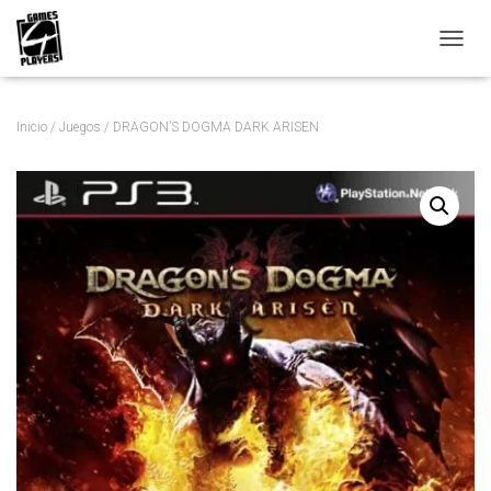
C
A
M
B
Inicio
/
Juegos
/ DRAGON’S DOGMA DARK ARISEN
I
A
R
M
O
D
O
D
E
N
A
V
E
G
A
C
I