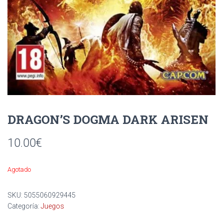
Ó
N
DRAGON’S DOGMA DARK ARISEN
10.00
€
Agotado
SKU:
5055060929445
Categoría:
Juegos