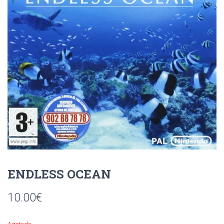
Ó
N
ENDLESS OCEAN
10.00
€