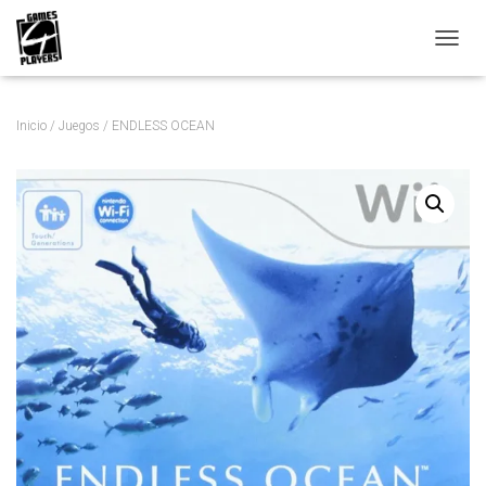
C
A
M
B
Inicio
/
Juegos
/ ENDLESS OCEAN
I
A
R
M
O
D
O
D
E
N
A
V
E
G
A
C
I