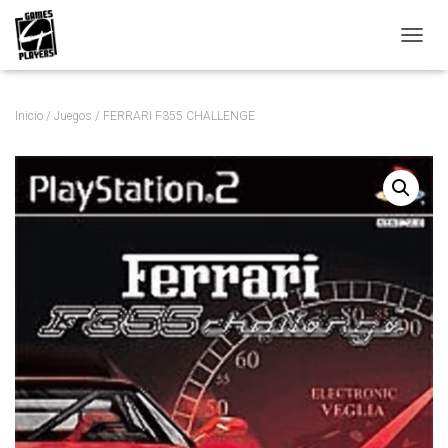
C
A
M
B
Inicio
/
Juegos
/ FERRARI F355 CHALLENGE
I
A
R
M
O
D
O
D
E
N
A
V
E
G
A
C
I