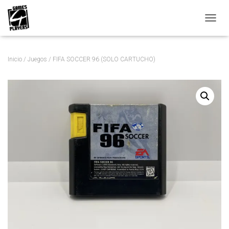
C
A
M
B
Inicio
/
Juegos
/ FIFA SOCCER 96 (SOLO CARTUCHO)
I
A
R
M
O
D
O
D
E
N
A
V
E
G
A
C
I