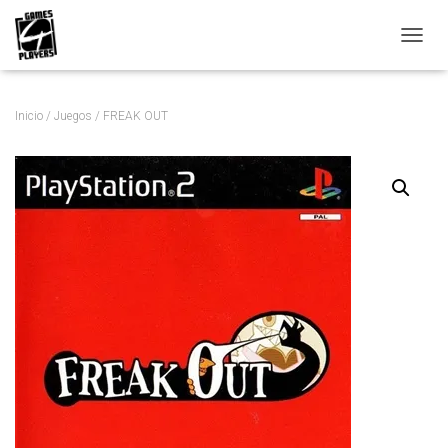
C
A
M
B
Inicio
/
Juegos
/ FREAK OUT
I
A
R
M
O
D
O
D
E
N
A
V
E
G
A
C
I