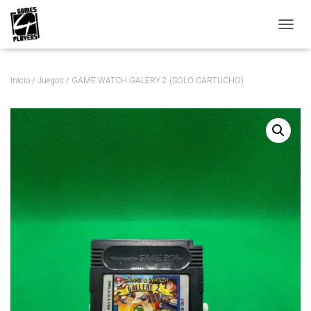
C
A
M
B
Inicio
/
Juegos
/ GAME WATCH GALERY 2 (SOLO CARTUCHO)
I
A
R
M
O
D
O
D
E
N
A
V
E
G
A
C
I