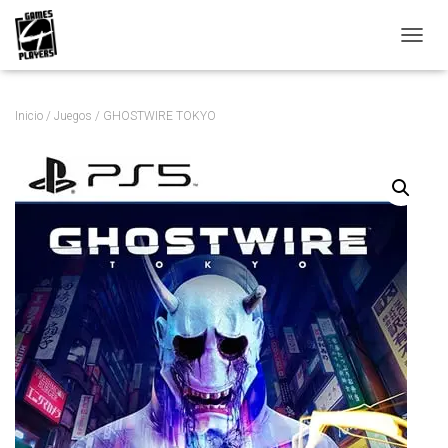
C
A
M
B
Inicio
/
Juegos
/ GHOSTWIRE TOKYO
I
A
R
M
O
D
O
D
E
N
A
V
E
G
A
C
I