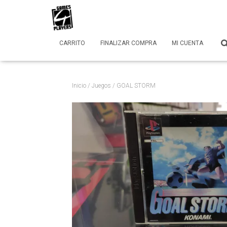
CARRITO
FINALIZAR COMPRA
MI CUENTA
Inicio
/
Juegos
/ GOAL STORM