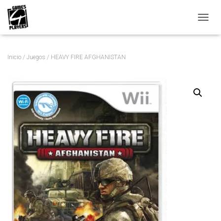
C
A
M
B
Inicio
/
Juegos
/ HEAVY FIRE AFGHANISTAN
I
A
R
M
O
D
O
D
E
N
A
V
E
G
A
C
I