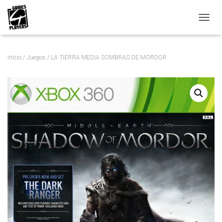
C
A
M
B
Inicio
/
Juegos
/ LA TIERRA MEDIA SOMBRAS DE MORDOR
I
A
R
M
O
D
O
D
E
N
A
V
E
G
A
C
I