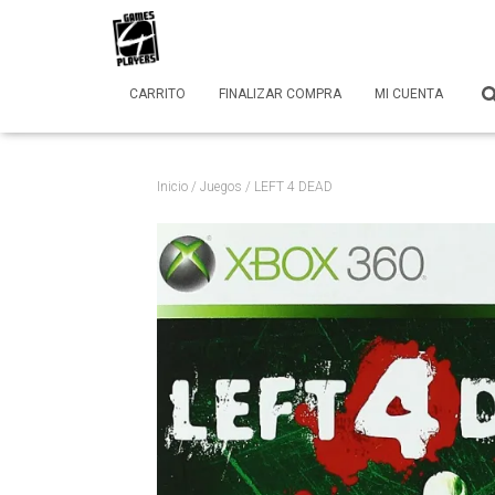
CARRITO
FINALIZAR COMPRA
MI CUENTA
Inicio
/
Juegos
/ LEFT 4 DEAD