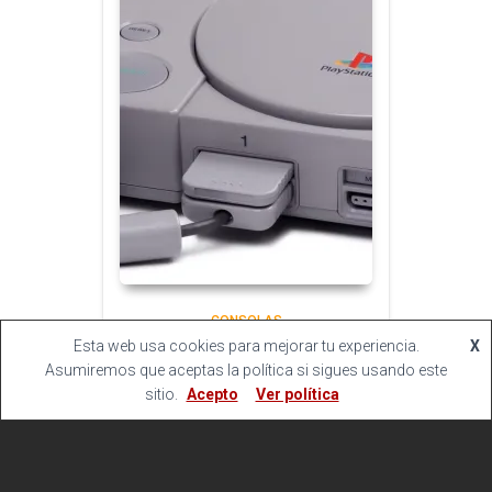
CONSOLAS
Esta web usa cookies para mejorar tu experiencia.
X
SONY PLAYSTATION
Asumiremos que aceptas la política si sigues usando este
sitio.
Acepto
Ver política
49.95
€