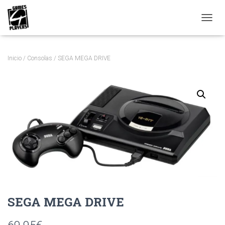
C
A
M
B
Inicio
/
Consolas
/ SEGA MEGA DRIVE
I
A
R
M
O
D
O
D
E
N
A
V
E
G
A
SEGA MEGA DRIVE
C
I