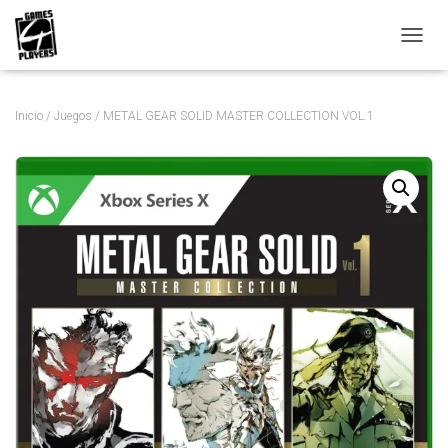
C
A
M
B
Inicio
/
Juegos
/ METAL GEAR SOLID MASTER COLLECTION VOL.1
I
A
R
M
O
D
O
D
E
N
A
V
E
G
A
C
I