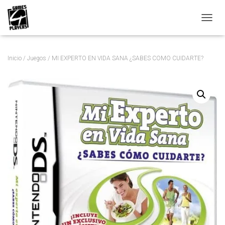
C
A
M
B
Inicio
/
Juegos
/ MI EXPERTO EN VIDA SANA ¿SABES COMO CUIDARTE?
I
A
R
M
O
D
O
D
E
N
A
V
E
G
A
C
I