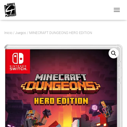
C
A
M
B
Inicio
/
Juegos
/ MINECRAFT DUNGEONS HERO EDITION
I
A
R
M
O
D
O
D
E
N
A
V
E
G
A
C
I