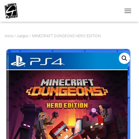
C
A
M
B
Inicio
/
Juegos
/ MINECRAFT DUNGEONS HERO EDITION
I
A
R
M
O
D
O
D
E
N
A
V
E
G
A
C
I