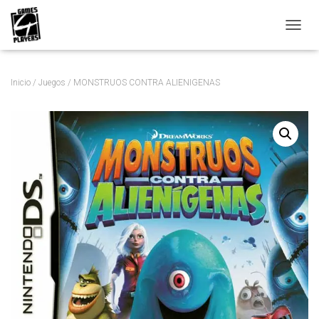
C
A
M
B
Inicio
/
Juegos
/ MONSTRUOS CONTRA ALIENIGENAS
I
A
R
M
O
D
O
D
E
N
A
V
E
G
A
C
I