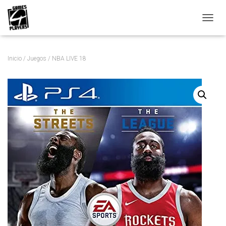
C
A
M
B
Inicio
/
Juegos
/ NBA LIVE 18
I
A
R
M
O
D
O
D
E
N
A
V
E
G
A
C
I