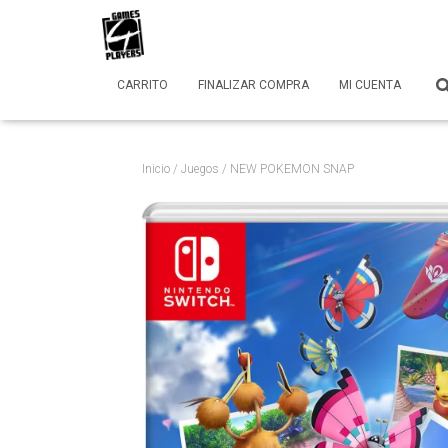
CARRITO
FINALIZAR COMPRA
MI CUENTA
Inicio
/
Juegos
/ NEW POKEMON SNAP