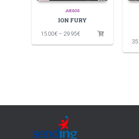
JUEGOS
ION FURY
15.00
€
–
29.95
€
35