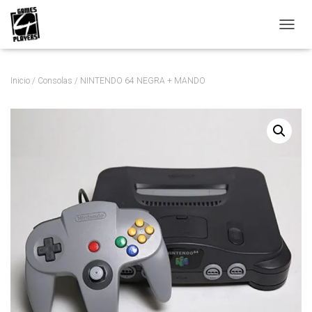
C
A
M
B
Inicio
/
Consolas
/ NINTENDO 64 NEGRA + MANDO
I
A
R
M
O
D
O
D
E
N
A
V
E
G
A
C
I