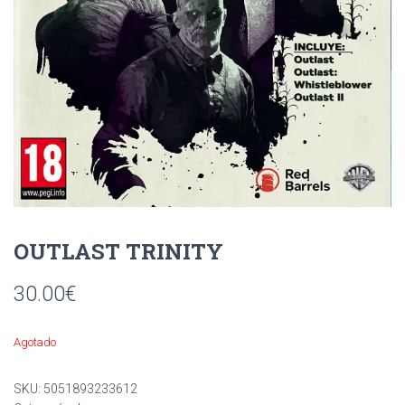
Ó
N
OUTLAST TRINITY
30.00
€
Agotado
SKU:
5051893233612