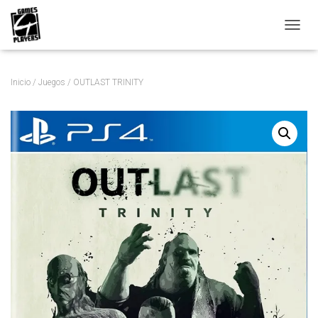
C
A
M
B
Inicio
/
Juegos
/ OUTLAST TRINITY
I
A
R
M
O
D
O
D
E
N
A
V
E
G
A
C
I