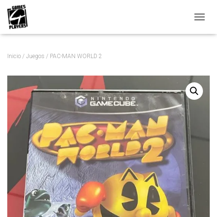
C
A
M
B
Inicio
/
Juegos
/ PAC-MAN WORLD 2
I
A
R
M
O
D
O
D
E
N
A
V
E
G
A
C
I