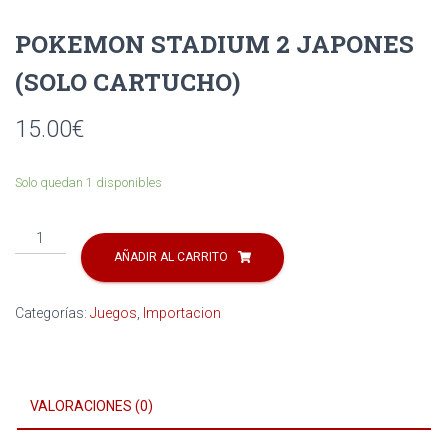
Ó
N
POKEMON STADIUM 2 JAPONES
(SOLO CARTUCHO)
15.00
€
Solo quedan 1 disponibles
POKEMON
STADIUM
AÑADIR AL CARRITO
2
JAPONES
Categorías:
Juegos
,
Importacion
(SOLO
CARTUCHO)
cantidad
VALORACIONES (0)