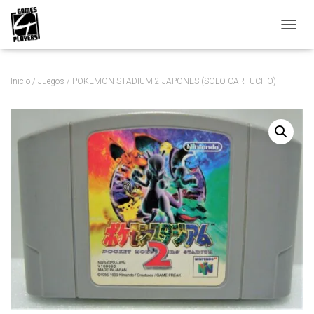
C
A
M
B
Inicio
/
Juegos
/ POKEMON STADIUM 2 JAPONES (SOLO CARTUCHO)
I
A
R
M
O
D
O
D
E
N
A
V
E
G
A
C
I