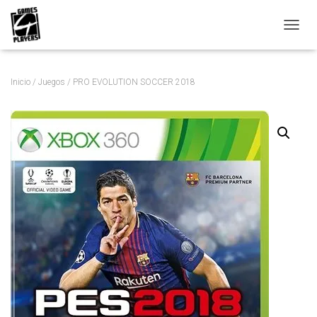
C
A
M
B
Inicio
/
Juegos
/ PRO EVOLUTION SOCCER 2018
I
A
R
M
O
D
O
D
E
N
A
V
E
G
A
C
I