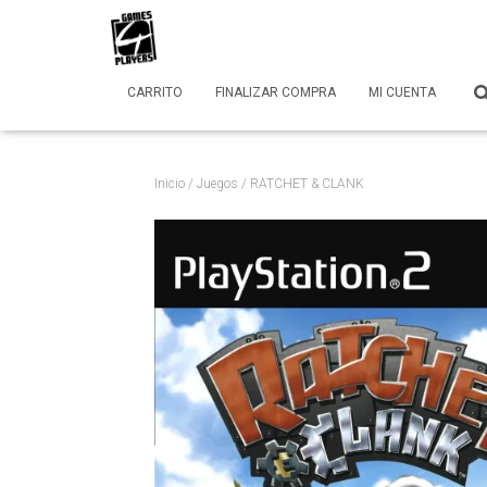
CARRITO
FINALIZAR COMPRA
MI CUENTA
Inicio
/
Juegos
/ RATCHET & CLANK