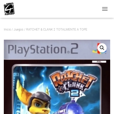
C
A
M
B
Inicio
/
Juegos
/ RATCHET & CLANK 2 TOTALMENTE A TOPE
I
A
R
M
O
D
O
D
E
N
A
V
E
G
A
C
I