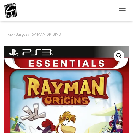
C
A
M
B
Inicio
/
Juegos
/ RAYMAN ORIGINS
I
A
R
M
O
D
O
D
E
N
A
V
E
G
A
C
I