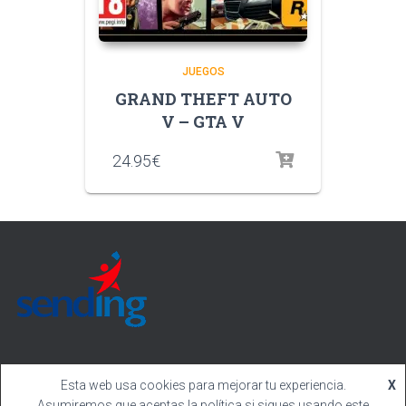
JUEGOS
GRAND THEFT AUTO
V – GTA V
24.95
€
Esta web usa cookies para mejorar tu experiencia.
X
Hestia | Desarrollado por
ThemeIsle
Asumiremos que aceptas la política si sigues usando este