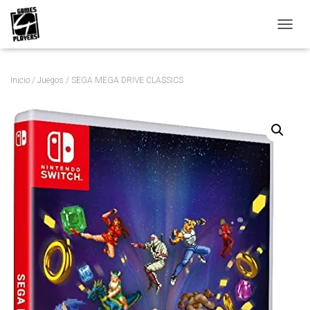
C
A
M
B
Inicio
/
Juegos
/ SEGA MEGA DRIVE CLASSICS
I
A
R
M
O
D
O
D
E
N
A
V
E
G
A
C
I