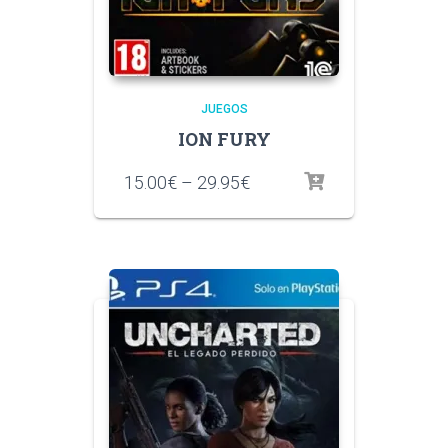
JUEGOS
ION FURY
15.00
€
–
29.95
€