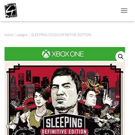
C
A
M
B
Inicio
/
Juegos
/ SLEEPING DOGS DIFINITIVE EDITION
I
A
R
M
O
D
O
D
E
N
A
V
E
G
A
C
I