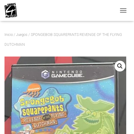
C
A
M
B
Inicio
/
Juegos
/ SPONGEBOB SQUAREPANTS REVENGE OF THE FLYING
I
A
DUTCHMAN
R
M
O
D
O
D
E
N
A
V
E
G
A
C
I