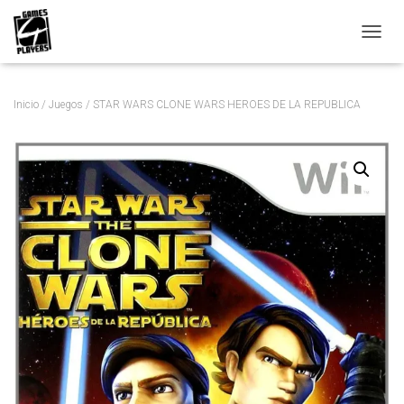
C
A
M
B
Inicio
/
Juegos
/ STAR WARS CLONE WARS HEROES DE LA REPUBLICA
I
A
R
M
O
D
O
D
E
N
A
V
E
G
A
C
I