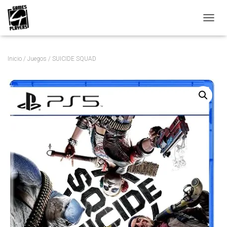
C
A
M
B
Inicio
/
Juegos
/ SUICIDE SQUAD
I
A
R
M
O
D
O
D
E
N
A
V
E
G
A
C
I